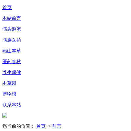
首页
本站前言
满族源流
满族医药
燕山本草
医药春秋
养生保健
本草园
博物馆
联系本站
您当前的位置：
首页
->
前言